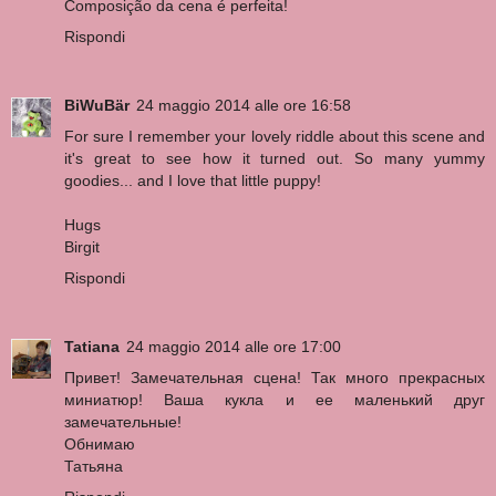
Composição da cena é perfeita!
Rispondi
BiWuBär
24 maggio 2014 alle ore 16:58
For sure I remember your lovely riddle about this scene and
it's great to see how it turned out. So many yummy
goodies... and I love that little puppy!
Hugs
Birgit
Rispondi
Tatiana
24 maggio 2014 alle ore 17:00
Привет! Замечательная сцена! Так много прекрасных
миниатюр! Ваша кукла и ее маленький друг
замечательные!
Обнимаю
Татьяна